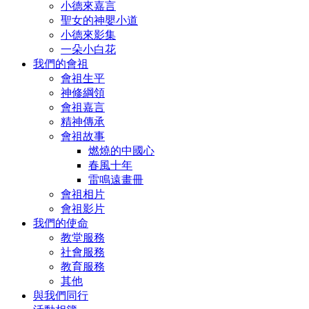
小德來嘉言
聖女的神嬰小道
小德來影集
一朵小白花
我們的會祖
會祖生平
神修綱領
會祖嘉言
精神傳承
會祖故事
燃燒的中國心
春風十年
雷鳴遠畫冊
會祖相片
會祖影片
我們的使命
教堂服務
社會服務
教育服務
其他
與我們同行