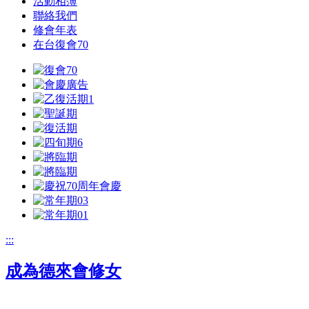
活動相簿
聯絡我們
修會年表
在台復會70
:::
成為德來會修女