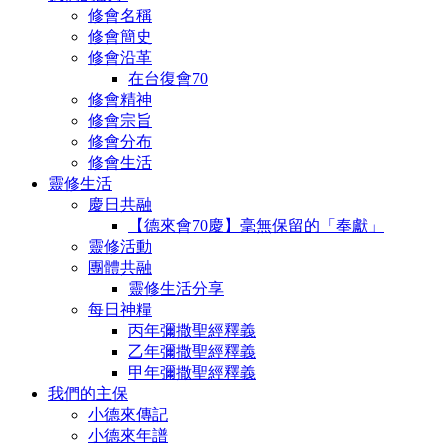
修會名稱
修會簡史
修會沿革
在台復會70
修會精神
修會宗旨
修會分布
修會生活
靈修生活
慶日共融
【德來會70慶】毫無保留的「奉獻」
靈修活動
團體共融
靈修生活分享
每日神糧
丙年彌撒聖經釋義
乙年彌撒聖經釋義
甲年彌撒聖經釋義
我們的主保
小德來傳記
小德來年譜