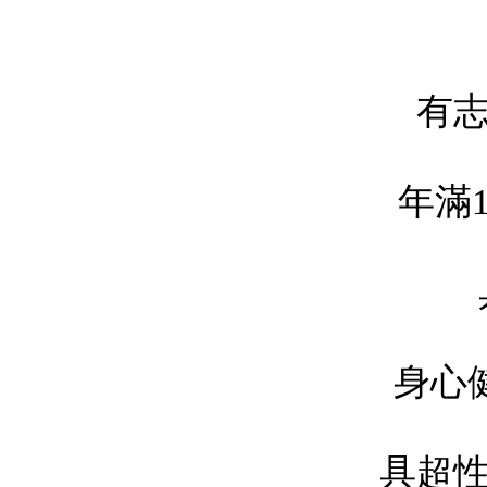
有
年滿
身心
具超