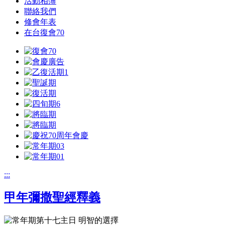
活動相簿
聯絡我們
修會年表
在台復會70
:::
甲年彌撒聖經釋義