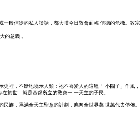
或一般信徒的私人談話，都大嘆今日敎會面臨 信德的危機。敎宗
大的意義 。
示史裡，不斷地曉示人類：祂不喜愛人的這锺「 小圏子」作風
存在於世，就是基督所立的敎會一 一天主的子民。
民族，爲滿全天主聖意的計劃，應向全世界萬 世萬代去傳佈。」（