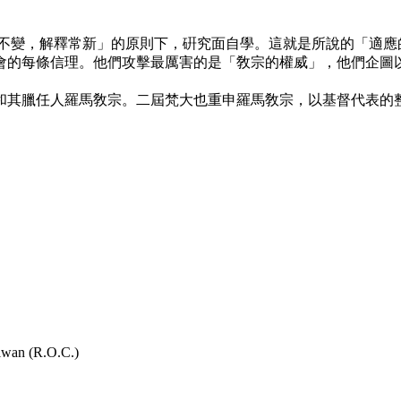
不變，解釋常新」的原則下，硏究面自學。這就是所說的「適應的
會的每條信理。他們攻擊最厲害的是「敎宗的權威」，他們企圖
和其臘任人羅馬敎宗。二屆梵大也重申羅馬敎宗，以基督代表的
aiwan (R.O.C.)