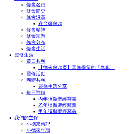
修會名稱
修會簡史
修會沿革
在台復會70
修會精神
修會宗旨
修會分布
修會生活
靈修生活
慶日共融
【德來會70慶】毫無保留的「奉獻」
靈修活動
團體共融
靈修生活分享
每日神糧
丙年彌撒聖經釋義
乙年彌撒聖經釋義
甲年彌撒聖經釋義
我們的主保
小德來傳記
小德來年譜