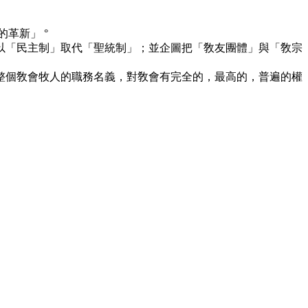
革新」 °
以「民主制」取代「聖統制」；並企圖把「敎友團體」與「敎宗
整個敎會牧人的職務名義，對敎會有完全的，最高的，普遍的權