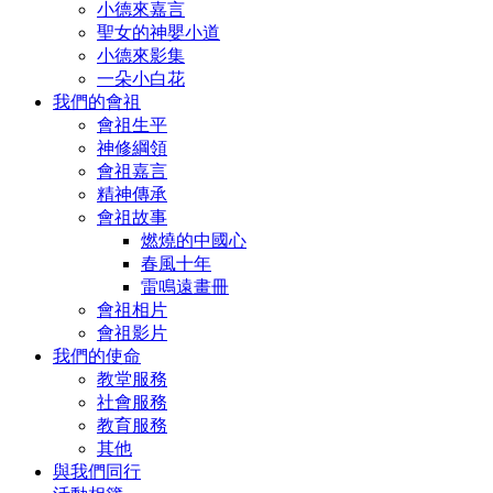
小德來嘉言
聖女的神嬰小道
小德來影集
一朵小白花
我們的會祖
會祖生平
神修綱領
會祖嘉言
精神傳承
會祖故事
燃燒的中國心
春風十年
雷鳴遠畫冊
會祖相片
會祖影片
我們的使命
教堂服務
社會服務
教育服務
其他
與我們同行