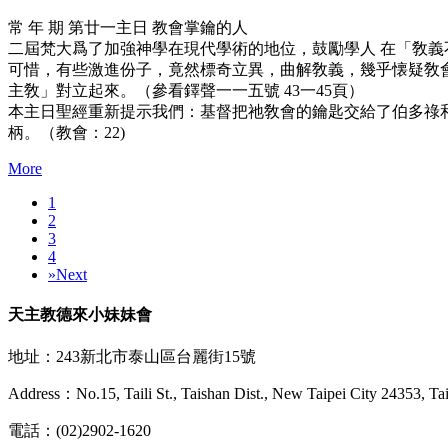
常 年 期 第廿一主日 教會掌鑰的人
二屆梵大爲了加強神學在現代學術的地位，鼓勵學人 在「敎義
可惜，有些激進份子，竟然標奇立異，曲解敎義，幾乎懐疑敎
主敎」對立起來。（參看鐸聲一一五號 43一45頁）
本主日聖經重新提示我們：基督把祂敎會的鑰匙交給了伯多祿
柄。（教會：22)
More
1
2
3
4
»
Next
天主教德來小妹妹會
地址：243新北市泰山區台麗街15號
Address：No.15, Taili St., Taishan Dist., New Taipei City 24353, T
電話：(02)2902-1620