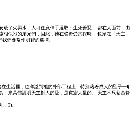
放了火與水，人可任意伸手選取；生死善惡， 都在人面前，由人選
該相似祂的弟兄們，因此，祂在曠野受試探時， 也須在「天主」
醒我們要常作明智的選擇。
三的內在生活裡，也洋溢到祂的外部工程上，特別藉著成人的聖子
食，來具體說明天主對人的愛，是寬宏大量的。 天主不只藉基督
，2)。