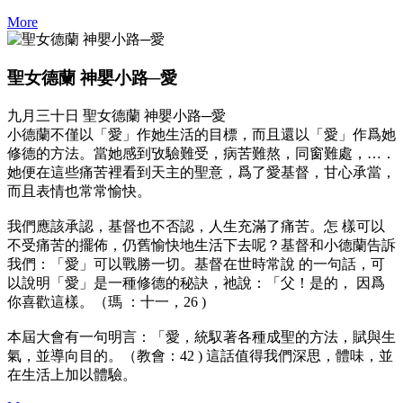
More
聖女德蘭 神嬰小路─愛
九月三十日 聖女德蘭 神嬰小路─愛
小德蘭不僅以「愛」作她生活的目標，而且還以「愛」作爲她
修德的方法。當她感到攷驗難受，病苦難熬，同窗難處，…．
她便在這些痛苦裡看到天主的聖意，爲了愛基督，甘心承當，
而且表情也常常愉快。
我們應該承認，基督也不否認，人生充滿了痛苦。怎 樣可以
不受痛苦的擺佈，仍舊愉快地生活下去呢？基督和小德蘭告訴
我們：「愛」可以戰勝一切。基督在世時常說 的一句話，可
以說明「愛」是一種修德的秘訣，祂說：「父！是的， 因爲
你喜歡這樣。（瑪 ：十一，26 )
本屆大會有一句明言：「愛，統馭著各種成聖的方法，賦與生
氣，並導向目的。（教會：42 ) 這話值得我們深思，體味，並
在生活上加以體驗。