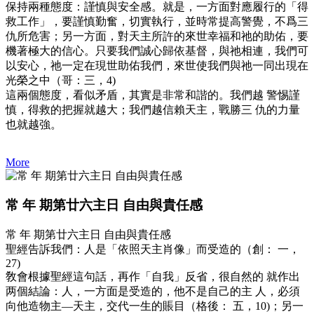
保持兩種態度：謹慎與安全感。就是，一方面對應履行的「得
救工作」，要謹慎勤奮，切實執行，並時常提高警覺，不爲三
仇所危害；另一方面，對天主所許的來世幸福和祂的助佑，要
機著極大的信心。只要我們誠心歸依基督，與祂相連，我們可
以安心，祂一定在現世助佑我們，來世使我們與祂一同出現在
光榮之中（哥：三，4)
這兩個態度，看似矛盾，其實是非常和諧的。我們越 警惕謹
慎，得救的把握就越大；我們越信賴天主，戰勝三 仇的力量
也就越強。
More
常 年 期第廿六主日 自由與貴任感
常 年 期第廿六主日 自由與貴任感
聖經告訴我們：人是「依照天主肖像」而受造的（創： 一，
27)
敎會根據聖經這句話，再作「自我」反省，很自然的 就作出
两個結論：人，一方面是受造的，他不是自己的主 人，必須
向他造物主—天主，交代一生的賬目（格後： 五，10)；另一