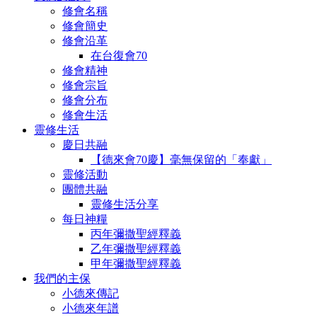
修會名稱
修會簡史
修會沿革
在台復會70
修會精神
修會宗旨
修會分布
修會生活
靈修生活
慶日共融
【德來會70慶】毫無保留的「奉獻」
靈修活動
團體共融
靈修生活分享
每日神糧
丙年彌撒聖經釋義
乙年彌撒聖經釋義
甲年彌撒聖經釋義
我們的主保
小德來傳記
小德來年譜