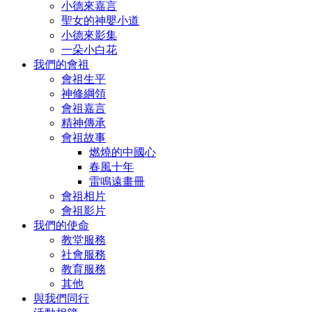
小德來嘉言
聖女的神嬰小道
小德來影集
一朵小白花
我們的會祖
會祖生平
神修綱領
會祖嘉言
精神傳承
會祖故事
燃燒的中國心
春風十年
雷鳴遠畫冊
會祖相片
會祖影片
我們的使命
教堂服務
社會服務
教育服務
其他
與我們同行